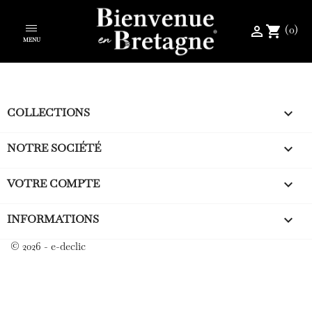
(0)
perm_identity
shopping_cart
MENU
COLLECTIONS

NOTRE SOCIÉTÉ

VOTRE COMPTE

INFORMATIONS
keyboard_arrow_down
© 2026 - e-declic