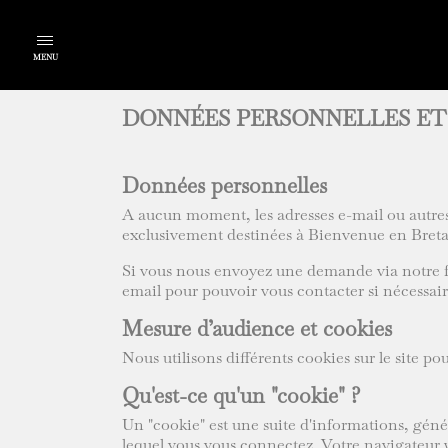
MENU
DONNÉES PERSONNELLES ET
Données personnelles
A aucun moment, les adresses e-mail ou autres
exclusivement destinées à Bienvenue en Breta
Si vous nous envoyez une demande via notre f
email pour pouvoir vous contacter si nécessair
Mesure d’audience et cookies
Nous utilisons différents cookies sur le site pou
Qu'est-ce qu'un "cookie" ?
Un "cookie" est une suite d'informations, génér
lequel vous vous connectez. Votre navigateur 