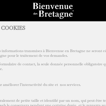
 COOKIES
 informations transmises à Bienvenue en Bretagne ne seront céd
gne pour le traitement de vos demandes.
ormulaire de contact, la seule donnée personnelle obligatoire 
e.
r améliorer l’interactivité du site et nos services.
alement de petite taille et identifié par un nom, qui peut être t
web le conservera pendant une certaine durée, et le renverra au