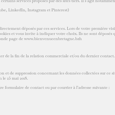
ertains services proposés par des sites tiers. Il s’agit notammen
e, LinkedIn, Instagram et Pinterest)
s directement déposés par ces services. Lors de votre première 
kies et vous invite à indiquer votre choix. Ils ne sont déposés 
 seconde page de www.bienvenueenbretagne.bzh
r de la fin de la relation commerciale et/ou du dernier contact.
ation et de suppression concernant les données collectées sur c
 le 25 mai 2018.
e formulaire de contact ou par courrier à l’adresse suivante :