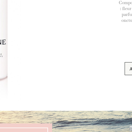
Compos
: fleur
parfu
onctu