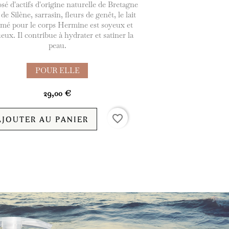
é d'actifs d'origine naturelle de Bretagne
 de Silène, sarrasin, fleurs de genêt, le lait
mé pour le corps Hermine est soyeux et
eux. Il contribue à hydrater et satiner la
peau.
POUR ELLE
29,00 €
favorite_border
AJOUTER AU PANIER